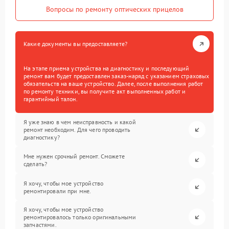
Вопросы по ремонту оптических прицелов
Какие документы вы предоставляете?
На этапе приема устройства на диагностику и последующий
ремонт вам будет предоставлен заказ-наряд с указанием страховых
обязательств на ваше устройство. Далее, после выполнения работ
по ремонту техники, вы получите акт выполненных работ и
гарантийный талон.
Я уже знаю в чем неисправность и какой
ремонт необходим. Для чего проводить
диагностику?
Мне нужен срочный ремонт. Сможете
сделать?
Я хочу, чтобы мое устройство
ремонтировали при мне.
Я хочу, чтобы мое устройство
ремонтировалось только оригинальными
запчастями.