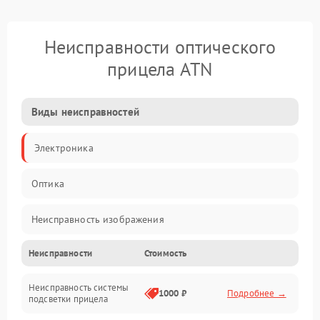
Неисправности оптического
прицела ATN
Виды неисправностей
Электроника
Оптика
Неисправность изображения
Неисправности
Стоимость
Механические повреждения
Неисправность системы
Неисправность фокусировки и оптики
1000 ₽
Подробнее →
подсветки прицела