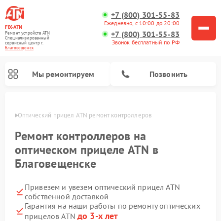
+7 (800) 301-55-83
Ежедневно, с 10:00 до 20:00
FIX-ATN
+7 (800) 301-55-83
Ремонт устройств ATN
Специализированный
Звонок бесплатный по РФ
cервисный центр г.
Благовещенск
Мы ремонтируем
Позвонить
енске
Оптический прицел ATN ремонт контроллеров
Ремонт контроллеров на
оптическом прицеле ATN в
Благовещенске
Ремонт прицелов ночного видения ATN
Ремонт цифровых монокуляров ATN
Ремонт тепловизионных прицелов ATN
Ремонт цифровых биноклей ATN
Привезем и увезем оптический прицел ATN
собственной доставкой
Гарантия на наши работы по ремонту оптических
до 3-х лет
прицелов ATN