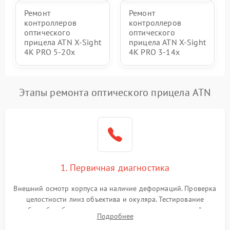
Ремонт
Ремонт
контроллеров
контроллеров
оптического
оптического
прицела ATN X-Sight
прицела ATN X-Sight
4K PRO 5-20x
4K PRO 3-14x
Этапы ремонта оптического прицела ATN
1. Первичная диагностика
Внешний осмотр корпуса на наличие деформаций. Проверка
целостности линз объектива и окуляра. Тестирование
работы барабанчиков ввода поправок, кольца отстройки
Подробнее
параллакса и зума. Выявление сколов, внутренних