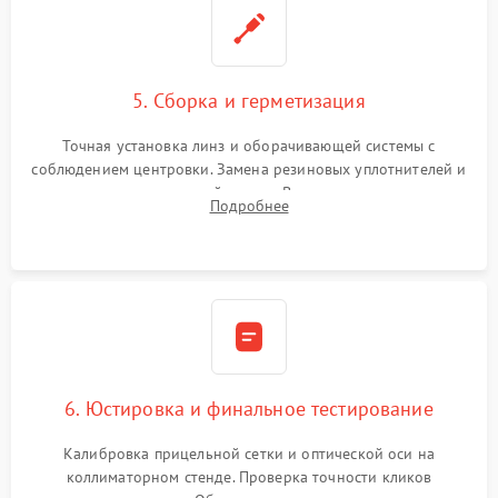
5. Сборка и герметизация
Точная установка линз и оборачивающей системы с
соблюдением центровки. Замена резиновых уплотнителей и
нанесение влагозащитной смазки. Вакуумирование корпуса
Подробнее
и заполнение его осушенным азотом или аргоном для
защиты линз от внутреннего запотевания.
6. Юстировка и финальное тестирование
Калибровка прицельной сетки и оптической оси на
коллиматорном стенде. Проверка точности кликов