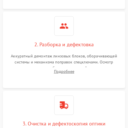
загрязнений и нарушений герметичности.
2. Разборка и дефектовка
Аккуратный демонтаж линзовых блоков, оборачивающей
системы и механизма поправок спецключами. Осмотр
внутренних резьбовых соединений, пружин и
Подробнее
уплотнительных колец. Поиск причин люфта, смещения
точки попадания или заклинивания подвижных частей.
3. Очистка и дефектоскопия оптики