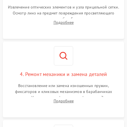
Извлечение оптических элементов и узла прицельной сетки.
Осмотр линз на предмет повреждения просветляющего
покрытия или появления грибка. Бережная очистка стекол
Подробнее
спецрастворами. Проверка целостности гравированной
сетки и модуля ее подсветки.
4. Ремонт механики и замена деталей
Восстановление или замена изношенных пружин,
фиксаторов и кликовых механизмов в барабанчиках
поправок. Устранение люфтов в трансфокаторе. Замена
Подробнее
поврежденных линз, разбитой сетки или восстановление
контактов в цепи подсветки прицельной марки.