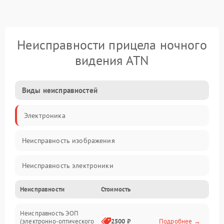
Неисправности прицела ночного
видения ATN
Виды неисправностей
Электроника
Неисправность изображения
Неисправность электроники
Неисправности
Стоимость
Механические повреждения
Неисправность ЭОП
Неисправность управления
(электронно-оптического
2500 ₽
Подробнее →