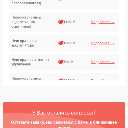
преобразователя)
Прочие неисправности
Поломка системы
подсветки (ИК-
1500 ₽
Подробнее →
Оптика
осветителя)
Неисправность
1000 ₽
Подробнее →
аккумулятора
Неисправность кнопок
500 ₽
Подробнее →
управления
Поломка системы
2000 ₽
Подробнее →
стабилизации
Повреждение системы
1000 ₽
Подробнее →
защиты от перегрузок
У Вас остались вопросы?
Неисправность системы
автоматического
1000 ₽
Подробнее →
Оставьте заявку, мы свяжемся с Вами в ближайшее
отключения
время