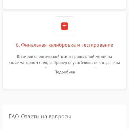
при перепадах температур.
6. Финальная калибровка и тестирование
Юстировка оптической оси и прицельной метки на
коллиматорном стенде. Проверка устойчивости к отдаче на
ударном стенде. Тестирование качества изображения в
Подробнее
темноте, дальности обнаружения и корректной работы всех
режимов прицела.
FAQ. Ответы на вопросы