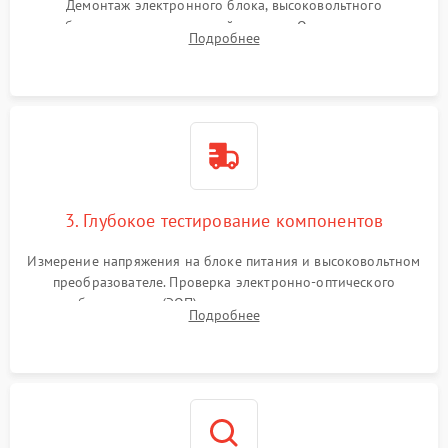
Демонтаж электронного блока, высоковольтного
преобразователя и оптической системы. Осмотр контактов
Подробнее
на окисление и проверка целостности уплотнительных
колец влагозащиты.
3. Глубокое тестирование компонентов
Измерение напряжения на блоке питания и высоковольтном
преобразователе. Проверка электронно-оптического
преобразователя (ЭОП) на стенде на предмет эмиссии,
Подробнее
шумов и засветок. Диагностика микросхем цифровых
моделей под микроскопом.