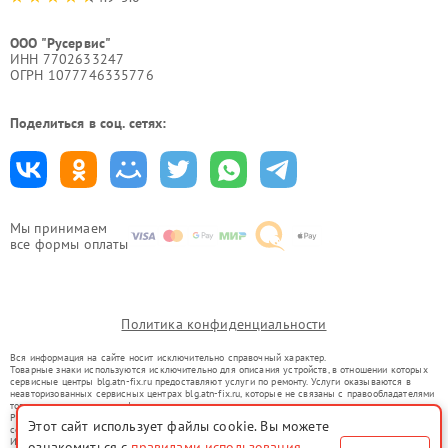
ООО "Русервис"
ИНН 7702633247
ОГРН 1077746335776
Поделиться в соц. сетях:
Мы принимаем
все формы оплаты
Политика конфиденциальности
Вся информация на сайте носит исключительно справочный характер.
Товарные знаки используются исключительно для описания устройств, в отношении которых
сервисные центры blg.atn-fix.ru предоставляют услуги по ремонту. Услуги оказываются в
неавторизованных сервисных центрах blg.atn-fix.ru, которые не связаны с правообладателями
товарных знаков или их официальными представителями.
Ремонт осуществляется для устройств, уже введенных в гражданский оборот в соответствии
Этот сайт использует файлы cookie. Вы можете
со статьей 1487 ГК РФ.
Использование товарных знаков не преследует цели индивидуализации услуг или введения
ознакомиться с
правилами использования