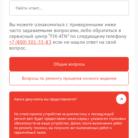
Вы можете ознакомиться с приведенными ниже
часто задаваемыми вопросами, либо обратиться в
сервисный центр “FIX-ATN” по следующему телефону
+7 (800) 301-55-83
если не нашли ответ на свой
вопрос.
Общие вопросы
Вопросы по ремонту прицелов ночного видения
Какие документы вы предоставляете?
На этапе приема устройства на диагностику и последующий
ремонт вам будет предоставлен заказ-наряд с указанием страховых
обязательств на ваше устройство. Далее, после выполнения работ
по ремонту техники, вы получите акт выполненных работ и
гарантийный талон.