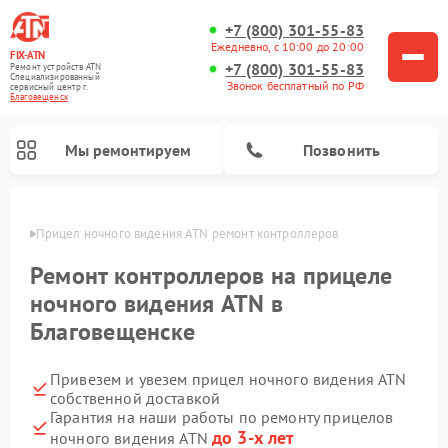
+7 (800) 301-55-83
Ежедневно, с 10:00 до 20:00
FIX-ATN
+7 (800) 301-55-83
Ремонт устройств ATN
Специализированный
Звонок бесплатный по РФ
cервисный центр г.
Благовещенск
Мы ремонтируем
Позвонить
енске
Прицел ночного видения ATN ремонт контроллеров
Ремонт контроллеров на прицеле
ночного видения ATN в
Благовещенске
Ремонт оптических прицелов ATN
Ремонт цифровых биноклей ATN
Ремонт цифровых монокуляров ATN
Ремонт тепловизионных прицелов ATN
Привезем и увезем прицел ночного видения ATN
собственной доставкой
Гарантия на наши работы по ремонту прицелов
до 3-х лет
ночного видения ATN