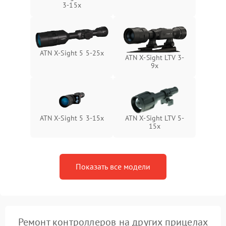
Поломка системы защиты
3-15x
1000 ₽
Подробнее →
от замыкания
ATN X-Sight 5 5-25x
ATN X-Sight LTV 3-
9x
ATN X-Sight 5 3-15x
ATN X-Sight LTV 5-
15x
Показать все модели
Ремонт контроллеров на других прицелах