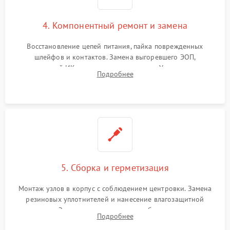
4. Компонентный ремонт и замена
Восстановление цепей питания, пайка поврежденных
шлейфов и контактов. Замена выгоревшего ЭОП,
неисправной ИК-подсветки или матрицы. Ультразвуковая
Подробнее
очистка плат и удаление загрязнений с линз объектива и
окуляра спецрастворами.
5. Сборка и герметизация
Монтаж узлов в корпус с соблюдением центровки. Замена
резиновых уплотнителей и нанесение влагозащитной
смазки. Заполнение внутреннего объема прицела
Подробнее
осушенным азотом для предотвращения запотевания оптики